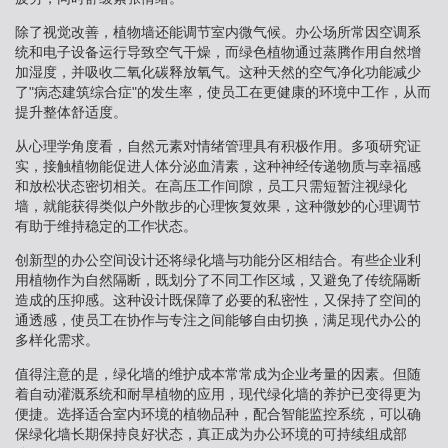
除了视觉改善，植物墙还能调节室内微气候。办公场所常因空调系
统和电子设备运行导致空气干燥，而绿色植物通过蒸腾作用自然增
加湿度，并吸收二氧化碳释放氧气。这种天然的空气净化功能减少
了"病态建筑综合症"的发生率，使员工在更健康的环境中工作，从而
提升整体舒适度。
从心理学角度看，自然元素对情绪管理具有积极作用。多项研究证
实，接触植物能促进人体分泌血清素，这种神经传递物质与幸福感
和放松状态密切相关。在高压工作间隙，员工只需短暂注视绿化
墙，就能获得类似户外散步的心理恢复效果，这种微妙的心理调节
有助于维持稳定的工作状态。
创新型的办公空间设计还将绿化墙与功能分区相结合。有些企业利
用植物作为自然隔断，既划分了不同工作区域，又避免了传统隔断
造成的压抑感。这种设计既保障了必要的私密性，又保持了空间的
通透感，使员工在协作与专注之间能够自由切换，满足现代办公的
多样化需求。
值得注意的是，绿化墙的维护成本常常成为企业考量的因素。但随
着自动灌溉系统和耐旱植物的应用，现代绿化墙的养护已变得更为
便捷。选择适合室内环境的植物品种，配合智能监控系统，可以确
保绿化墙长期保持良好状态，真正成为办公环境的可持续组成部