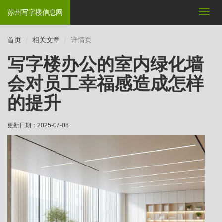
苏州写字楼信息网
切
换
导
首页
相关文章
详情页
航
写字楼办公的室内绿化墙
会对员工幸福感造成怎样
的提升
更新日期：
2025-07-08